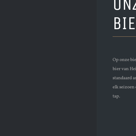
ON
BI
Op onze bie
bier van He
standaard a
elk seizoen 
tap.